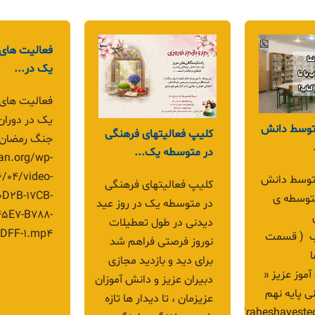
تدوین صحنه
هجدهمین نمایشگاه
نمونه کار دخت
دستاوردهای
هنرستان...
علمی،پژوهشی و
تدوین صحنه
نمونه کار دخ
هنری(مجازی)،متوسطه...
دیار حبیب ”
هنرستان راه
تبریک روز معلم با زبان
وزان پایه
گالری تصاویر
شیرین پیش دبستانی
سبت
یازدهم گراف
های عزیز
 محرم ،
سازی زهرا س
https://raheshayestegan.org/wp-
ش آموزان
یازدهم درس
/2026/05/InShot_20260430_090340257.mp4
تم با مشارکت
موضوع بهار 
و تدوین
پایه دهم د