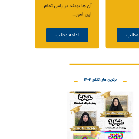
منصوری طراحی فیگور
12569.mp4
 مطلب
ادامه مطلب
ادام
برترین های کنکور ۱۴۰۴