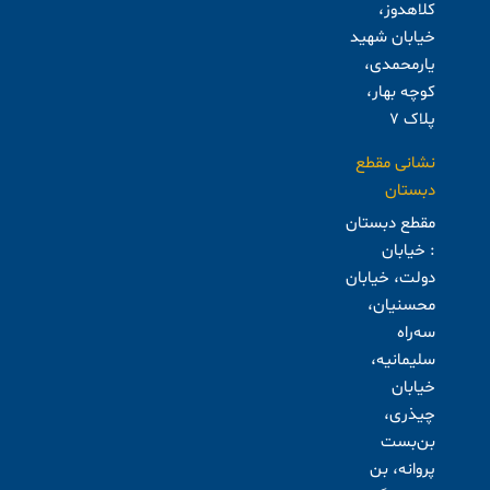
کلاهدوز،
خیابان شهید
یارمحمدی،
کوچه بهار،
پلاک ۷
نشانی مقطع
دبستان
مقطع دبستان
: خیابان
دولت، خیابان
محسنیان،
سه‌راه
سلیمانیه،
خیابان
چیذری،
بن‌بست
پروانه، بن