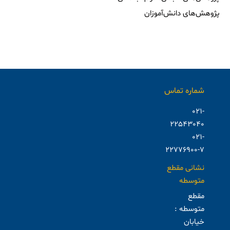
پژوهش‌های دانش‌آموزان
شماره تماس
021-
22543040
021-
22776900-7
نشانی مقطع
متوسطه
مقطع
متوسطه :
خیابان