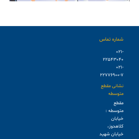
شماره تماس
021-
22543040
021-
22776900-7
نشانی مقطع
متوسطه
مقطع
متوسطه :
خیابان
کلاهدوز،
خیابان شهید