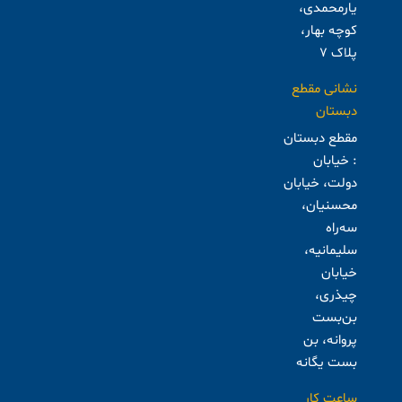
یارمحمدی،
کوچه بهار،
پلاک ۷
نشانی مقطع
دبستان
مقطع دبستان
: خیابان
دولت، خیابان
محسنیان،
سه‌راه
سلیمانیه،
خیابان
چیذری،
بن‌بست
پروانه، بن
بست یگانه
ساعت کار