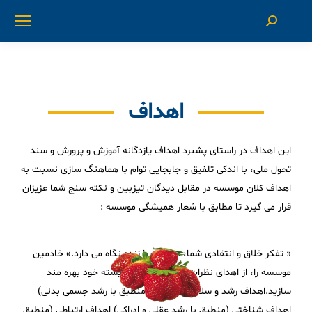
اهداف
این اهداف در راستای پشبرد اهداف یازدگانه آموزش و پرورش و سند
تحول ملی، با اندکی تلفیق و جابجایی توام با هماهنگ سازی نسبت به
اهداف کلان موسسه در مقابل دیدگان تیزبین و نکته سنج شما عزیزان
قرار می گیرد تا مطابق با شعار همیشگی موسسه :
« تفکر خلاق و انتقادی شما، موسسه را زنده نگاه می دارد.» خادمین
موسسه را، از اهدای نظرات و پیشنهادات شایسته خود بهره مند
سازید.اهداف رشد و سلامت جسمانی(منطبق با رشد جسمی بدنی)
اهداف شناختی (منطبق با رشد عقلی و ادراکی) اهداف ارتباطی (منطبق