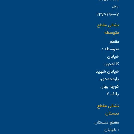
021-
22776900-7
نشانی مقطع
متوسطه
مقطع
متوسطه :
خیابان
کلاهدوز،
خیابان شهید
یارمحمدی،
کوچه بهار،
پلاک ۷
نشانی مقطع
دبستان
مقطع دبستان
: خیابان