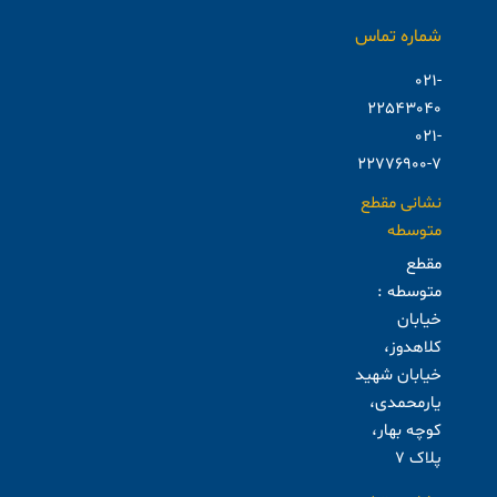
شماره تماس
021-
22543040
021-
22776900-7
نشانی مقطع
متوسطه
مقطع
متوسطه :
خیابان
کلاهدوز،
خیابان شهید
یارمحمدی،
کوچه بهار،
پلاک ۷