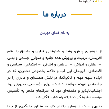
خانه
»
درباره ما
درباره ما
به نام خدای مهربان
از دهه‌های پیش
،
رشد و شکوفایی فطری و منطبق با نظام
آفرینش
،
تربیت و پرورش همه جانبه و متوازنِ جسمی و بدنی
– عقلی و ادراکی – عاطفی و اخلاقی – اجتماعی، سیاسی و
اقتصادی فرزندان این آب و خاک
،
بخصوص دختران
،
که در
آینده سهم مهم و تاثیرگذار در نقش همسران و مادران را در
جامعه بر عهده خواهند داشت
،
برای مؤسسین ضرورتی بود
اجتناب‌ناپذیر و دغدغه‌ای بود که سرانجام منجر به تأسیس
مؤسسه فرهنگی دخترانه راه شایستگان شد.
بدیهی است از همان ابتدای کار، به منظور جلوگیری از جدا