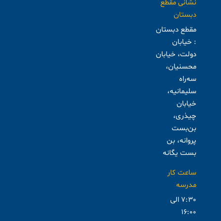
نشانی مقطع
دبستان
مقطع دبستان
: خیابان
دولت، خیابان
محسنیان،
سه‌راه
سلیمانیه،
خیابان
چیذری،
بن‌بست
پروانه، بن
بست یگانه
ساعت کار
مدرسه
7:30 الی
16:00