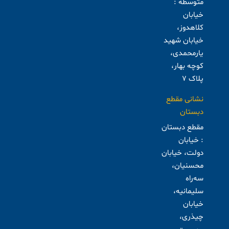
متوسطه :
خیابان
کلاهدوز،
خیابان شهید
یارمحمدی،
کوچه بهار،
پلاک ۷
نشانی مقطع
دبستان
مقطع دبستان
: خیابان
دولت، خیابان
محسنیان،
سه‌راه
سلیمانیه،
خیابان
چیذری،