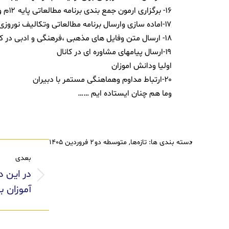
۱۶- برگزارى ارمون جمع بندى برنامه مطالعاتى پایه ۱۲م و دادن بازخورد نتایج به دانش اموزان
۱۷-اماده سازى وارسال برنامه مطالعاتى وتکالیف نوروزى پایه ۱۰ و۱۱ و بارگذارى در سامانه مجازى مدرسه وکانال اولیادر بله
۱۸- ارسال متن وفایل هاى مذهبى ،فرهنگى و ادبی در کانال اولیا ودانش اموزان
۱۹-ارسال پیامهاى مشاوره ای در کانال
اولیا ودانش اموزان
۲۰-ارتباط مداوم وهماهنگى مستمر با دبیران
وما هم چنان ایستاده ایم ……
دسته بندی ها:
تازه‌ها
,
متوسطه دو
۲ فروردین ۱۴۰۵
بعدی
در این 
آموزان ب