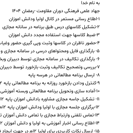
به نام خدا
جهاد علمى فرهنگى دوران مقاومت -رمضان ۱۴۰۴
۱-اطلاع رسانى مستمر در کانال اولیا ودانش اموزان
۲-تشکیل کلاسهاى درس طبق برنامه در سانانه مجازى
۳-ضبط کلاسها جهت استفاده مجدد دانش اموزان
۴-حضور ناظران در کلاسها وثبت وپى گیرى حضور وغیاب دانش اموزان
۵- بارگذارى فایل ومحتواهای درسی در سامانه مجازى و گرفتن بازخورد توسط دبیران در کلاسهاى درس
۶- بارگذارى تکالیف در سامانه مجازى توسط دبیران وبخش آموزش
۷-بررسی وتصحیح تکالیف وثبت بازخورد توسط دبیران در سامانه مجازى
۸- ارسال برنامه مطالعاتى در هرسه پایه
۹-کنترل ودادن بازخورد روزانه به برنامه مطالعاتى پایه ۱۲م
۱۰-آماده سازى وتحویل برنامه مطالعاتى وبسته آموزشی نوروز به پایه ۱۲م
۱۱- تشکیل جاسه مجازى مشاوره بادانش اموزان پایه ۱۲م
۱۲-برگزارى جلسه مجازى با اولیا ودانش اموزان پایه ۱۲م
۱۳-تماس تلفنى وارتباط مجازى با تمامى دانش آموزان توسط مشاوران ودادن راهکارهاى فردى توسط مشاوران
۱۴-اطلاع رسانى اخبار آموزشی به اولیا و دانش آموزان ۱۲م
۱۵- ارسال نکات کاربردی براى اولیا ۱۲م در حهت ایجاد فضاى مطالعه براى دانش اموزان