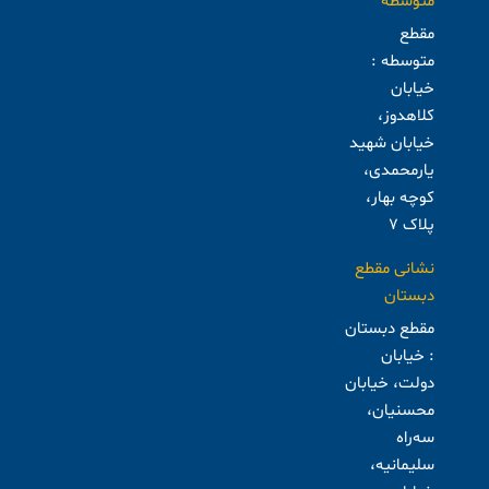
متوسطه
مقطع
متوسطه :
خیابان
کلاهدوز،
خیابان شهید
یارمحمدی،
کوچه بهار،
پلاک ۷
نشانی مقطع
دبستان
مقطع دبستان
: خیابان
دولت، خیابان
محسنیان،
سه‌راه
سلیمانیه،