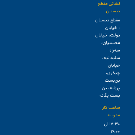
نشانی مقطع
دبستان
مقطع دبستان
: خیابان
دولت، خیابان
محسنیان،
سه‌راه
سلیمانیه،
خیابان
چیذری،
بن‌بست
پروانه، بن
بست یگانه
ساعت کار
مدرسه
7:30 الی
16:00