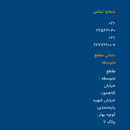
شماره تماس
021-
22543040
021-
22776900-7
نشانی مقطع
متوسطه
مقطع
متوسطه :
خیابان
کلاهدوز،
خیابان شهید
یارمحمدی،
کوچه بهار،
پلاک ۷