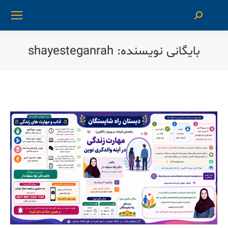
جستجو:
بایگانی نویسنده:
shayesteganrah
شما اینجا هستید: