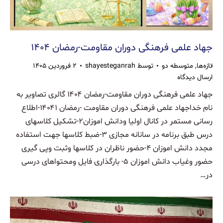
جهاد علمی فرهنگی دوران مقاومت-رمضان ۱۴۰۴
تازه‌ها
,
متوسطه دو
توسط
shayesteganrah
۲ فروردین ۱۴۰۵
ارسال دیدگاه
جهاد علمی فرهنگی دوران مقاومت-رمضان ۱۴۰۴ گالری تصاویر به
نام خداجهاد علمى فرهنگى دوران مقاومت -رمضان ۱۴۰۴۱-اطلاع
رسانى مستمر در کانال اولیا ودانش اموزان۲-تشکیل کلاسهاى
درس طبق برنامه در سانانه مجازى ۳-ضبط کلاسها جهت استفاده
مجدد دانش اموزان ۴-حضور ناظران در کلاسها وثبت وپى گیرى
حضور وغیاب دانش اموزان ۵- بارگذارى فایل ومحتواهای درسی
در…