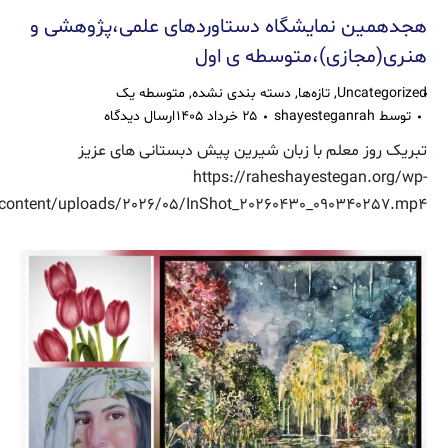
هجدهمین نمایشگاه دستاوردهای علمی،پژوهشی و
هنری(مجازی)،متوسطه ی اول
Uncategorized
,
تازه‌ها
,
دسته بندی نشده
,
متوسطه یک
توسط
shayesteganrah
۲۵ خرداد ۱۴۰۵
ارسال دیدگاه
تبریک روز معلم با زبان شیرین پیش دبستانی های عزیز
https://raheshayestegan.org/wp-
content/uploads/2026/05/InShot_20260430_090340257.mp4