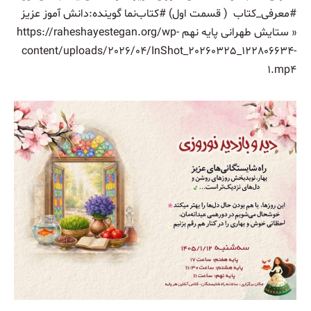
#معرفی_کتاب ( قسمت اول) #کتاب‌نما‌ گوینده:دانش آموز عزیز
« ستایش طهرانی پایه نهم https://raheshayestegan.org/wp-
content/uploads/2026/04/InShot_20260325_122806634-
1.mp4