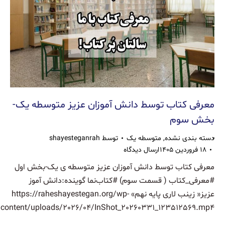
معرفی کتاب توسط دانش آموزان عزیز متوسطه یک-
بخش سوم
دسته بندی نشده
,
متوسطه یک
توسط
shayesteganrah
۱۸ فروردین ۱۴۰۵
ارسال دیدگاه
معرفی کتاب توسط دانش آموزان عزیز متوسطه ی یک-بخش اول
#معرفی_کتاب ( قسمت سوم) #کتاب‌نما‌ گوینده:دانش آموز
عزیز« زینب لاری پایه نهم» https://raheshayestegan.org/wp-
content/uploads/2026/04/InShot_20260331_123512569.mp4