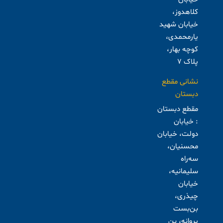
کلاهدوز،
خیابان شهید
یارمحمدی،
کوچه بهار،
پلاک ۷
نشانی مقطع
دبستان
مقطع دبستان
: خیابان
دولت، خیابان
محسنیان،
سه‌راه
سلیمانیه،
خیابان
چیذری،
بن‌بست
پروانه، بن