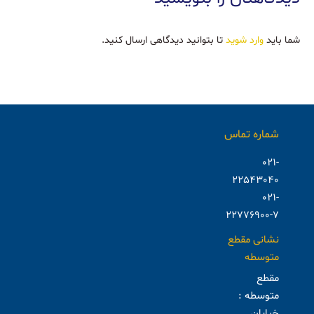
شما باید
وارد شوید
تا بتوانید دیدگاهی ارسال کنید.
شماره تماس
021-
22543040
021-
22776900-7
نشانی مقطع
متوسطه
مقطع
متوسطه :
خیابان