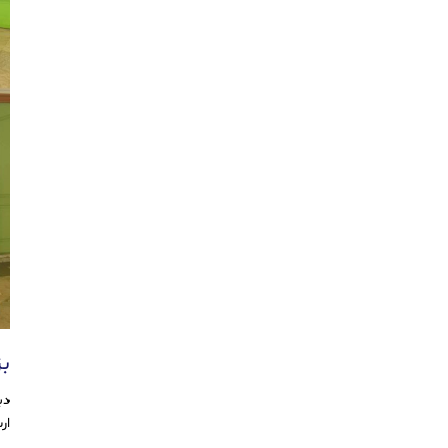
ب
دب
ار