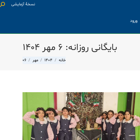
نسخۀ آزمایشی
جست
ورود
بایگانی روزانه:
۶ مهر ۱۴۰۴
شما اینجا هستید:
خانه
1404
مهر
06